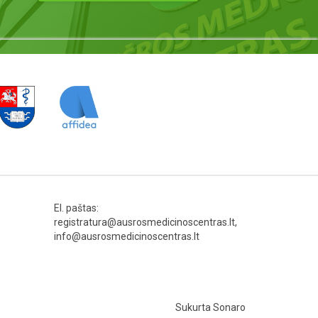
El. paštas:
registratura@ausrosmedicinoscentras.lt,
info@ausrosmedicinoscentras.lt
Sukurta
Sonaro