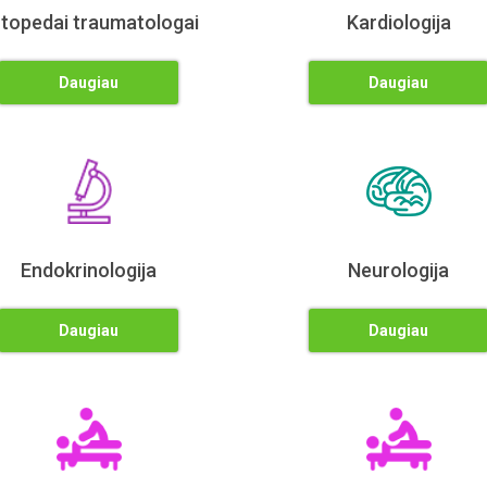
topedai traumatologai
Kardiologija
Daugiau
Daugiau
Endokrinologija
Neurologija
Daugiau
Daugiau