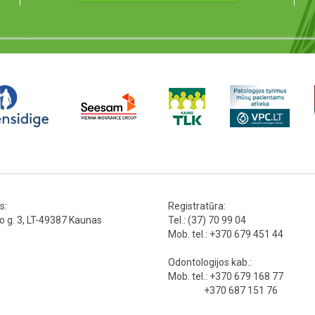
s:
Registratūra:
io g. 3, LT-49387 Kaunas
Tel.: (37) 70 99 04
Mob. tel.: +370 679 451 44
Odontologijos kab.:
Mob. tel.: +370 679 168 77
+370 687 151 76