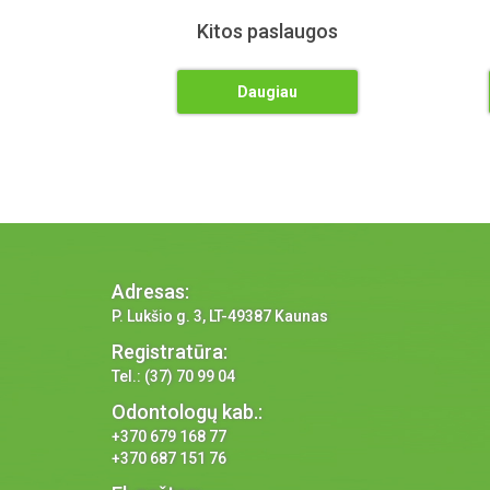
Kitos paslaugos
Daugiau
Adresas:
P. Lukšio g. 3, LT-49387 Kaunas
Registratūra:
Tel.: (37) 70 99 04
Odontologų kab.:
+370 679 168 77
+370 687 151 76