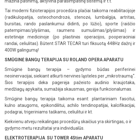
mažina patinimą, aktyvina parasimpatinę sistemą ir t.t.
Tai moderni fizioterapijos procedūra plačiai taikoma reabilitacijoje
(radikulopatija, osteochondrozė, stenozė, lumbalgija, artritas,
bursitas, rando paslankumui didinti, po lūžio), sporte (raiščio
patempimas/plyšimas, raumens sumušimas/įplyšimas) ir
estetinėje medicinoje (po plastinės operacijos, pooperaciniai
randai, celiulitas). Būtent STAR TECAR turi fiksuotą 448Hz dažnį ir
400W galingumą!
SMŪGINĖ BANGŲ TERAPIJA
SU ROLAND OPERA APARATU
Smūginė bangų terapija – gydymo būdas periferinei
neoinervacijai, siekiant atkurti nervines ląsteles per „mikrotraumą“.
Šios terapijos dėka pagerėja pažeisto audinio kraujotaka,
medžiagų apykaita, sumažėja skausmas, gerėja funkcionalumas.
Smūginė bangų terapija taikoma esant: plantariniam fascitui,
kulno ataugoms, epikondilitui, achilo tendinopatijai, kalcifikacijai,
podagrai, trigeriniams taškams, celiulitui ir kt.
Kiekvienu atveju reikalingas procedūrų skaičius yra skirtingas, o ir
gydymo metu rezultatai yra individualūs.
ELEKTROTERAPIJA SU TOWER 4Stim APARATU