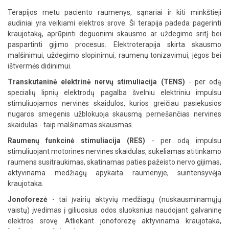
Terapijos metu paciento raumenys, sąnariai ir kiti minkštieji
audiniai yra veikiami elektros srove. Ši terapija padeda pagerinti
kraujotaką, aprūpinti deguonimi skausmo ar uždegimo sritį bei
paspartinti gijimo procesus. Elektroterapija skirta skausmo
malšinimui, uždegimo slopinimui, raumenų tonizavimui, jėgos bei
ištvermės didinimui.
Transkutaninė elektrinė nervų stimuliacija (TENS)
- per odą
specialių lipnių elektrodų pagalba švelniu elektriniu impulsu
stimuliuojamos nervinės skaidulos, kurios greičiau pasiekusios
nugaros smegenis užblokuoja skausmą pernešančias nervines
skaidulas - taip malšinamas skausmas.
Raumenų funkcinė stimuliacija (RES)
- per odą impulsu
stimuliuojant motorines nervines skaidulas, sukeliamas atitinkamo
raumens susitraukimas, skatinamas paties pažeisto nervo gijimas,
aktyvinama medžiagų apykaita raumenyje, suintensyvėja
kraujotaka.
Jonoforezė
- tai įvairių aktyvių medžiagų (nuskausminamųjų
vaistų) įvedimas į giliuosius odos sluoksnius naudojant galvaninę
elektros srovę. Atliekant jonoforezę aktyvinama kraujotaka,