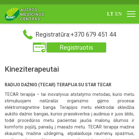
LT
EN
Registratūra:+370 679 451 44
Registruotis
Kineziterapeutai
RADIJO DAŽNIO (TECAR) TERAPIJA SU STAR TECAR
TECAR terapija – tai inovatyvus atstatymo metodas, kurio metu
stimuliuojami natūralūs organizmo gijimo procesai
elektromagnetine banga. Terapijos metu elektrodai skleidžia
aukšto dažnio bangas, kurios prasiskverbia į audinius ir juos šildo,
todėl procedūros metu pacientas jaučia malonų šilumos ir
komforto pojūtį, panašų į masažo metu. TECAR terapija mažina
skausmą, mažina uždegimą, atpalaiduoja raumenų spazmus,