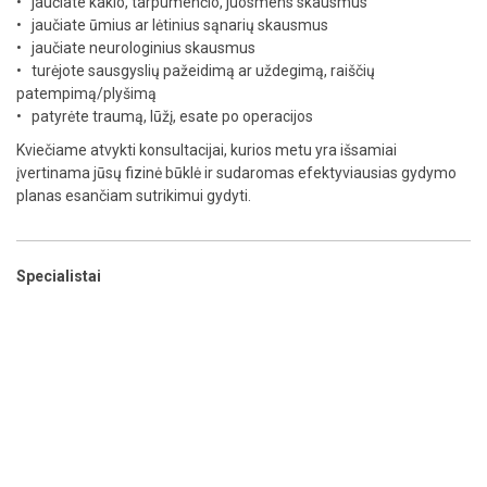
• jaučiate kaklo, tarpumenčio, juosmens skausmus
• jaučiate ūmius ar lėtinius sąnarių skausmus
• jaučiate neurologinius skausmus
• turėjote sausgyslių pažeidimą ar uždegimą, raiščių
patempimą/plyšimą
• patyrėte traumą, lūžį, esate po operacijos
Kviečiame atvykti konsultacijai, kurios metu yra išsamiai
įvertinama jūsų fizinė būklė ir sudaromas efektyviausias gydymo
planas esančiam sutrikimui gydyti.
Specialistai