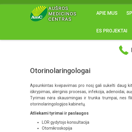
APIE MUS
SP
ES PROJEKTAI
Otorinolaringologai
Apsunkintas kvėpavimas pro nosį gali sukelti daug ki
iškrypimas, alerginis procesas, infekcija, adenoidai, a
Tyrimas nėra skausmingas ir trunka trumpai, nes fi
otorinolaringologijos kabinetų.
Atliekami tyrimai ir paslaugos
LOR gydytojo konsultacija
Otomikroskopija