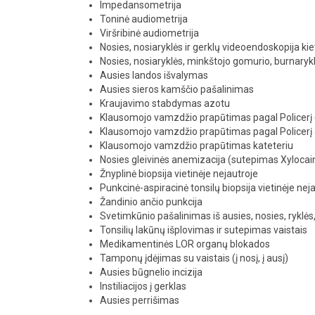
Impedansometrija
Toninė audiometrija
Viršribinė audiometrija
Nosies, nosiaryklės ir gerklų videoendoskopija k
Nosies, nosiaryklės, minkštojo gomurio, burnaryk
Ausies landos išvalymas
Ausies sieros kamščio pašalinimas
Kraujavimo stabdymas azotu
Klausomojo vamzdžio prapūtimas pagal Policerį (
Klausomojo vamzdžio prapūtimas pagal Policer
Klausomojo vamzdžio prapūtimas kateteriu
Nosies gleivinės anemizacija (sutepimas Xylocai
Žnyplinė biopsija vietinėje nejautroje
Punkcinė-aspiracinė tonsilų biopsija vietinėje nej
Žandinio ančio punkcija
Svetimkūnio pašalinimas iš ausies, nosies, ryklės
Tonsilių lakūnų išplovimas ir sutepimas vaistais
Medikamentinės LOR organų blokados
Tamponų įdėjimas su vaistais (į nosį, į ausį)
Ausies būgnelio incizija
Instiliacijos į gerklas
Ausies perrišimas