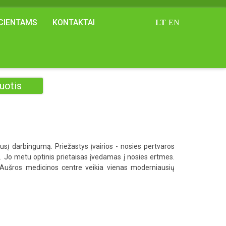
CIENTAMS
KONTAKTAI
LT
EN
uotis
sį darbingumą. Priežastys įvairios - nosies pertvaros
mą. Jo metu optinis prietaisas įvedamas į nosies ertmes.
 Aušros medicinos centre veikia vienas moderniausių