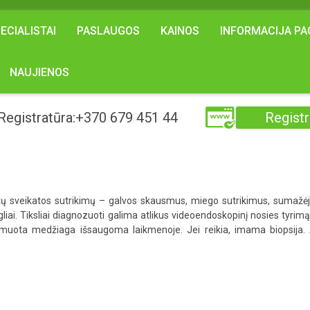
ECIALISTAI
PASLAUGOS
KAINOS
INFORMACIJA PA
NAUJIENOS
Registratūra:+370 679 451 44
Registr
tų sveikatos sutrikimų – galvos skausmus, miego sutrikimus, sumažėju
ugliai. Tiksliai diagnozuoti galima atlikus videoendoskopinį nosies tyri
lmuota medžiaga išsaugoma laikmenoje. Jei reikia, imama biopsija.