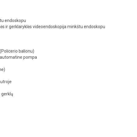
ietu endoskopu
lės ir gerklaryklės videoendoskopija minkštu endoskopu
Policerio balionu)
į automatine pompa
ne)
autroje
, gerklų